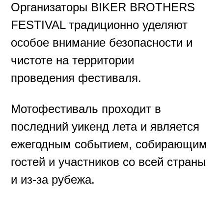
Симферопольскому направлению.
Территория комплекса занимает
более 100 га соснового леса и
включает живописную береговую
линию вдоль реки. Природное
окружение создаёт комфортную
атмосферу для проведения
крупного мотофестиваля под
открытым небом.