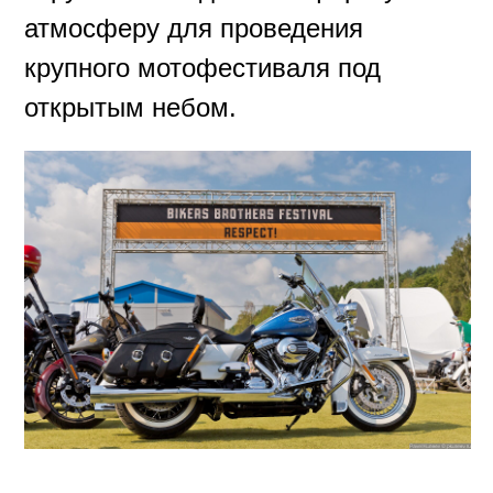
РОК-ФЕСТИВАЛЬ
Рок‑музыка звучит на протяжении
всех двух дней мотофестиваля.
Насыщенная рок-программа
дополняется интерактивами от
ведущих, спортивными
состязаниями, конкурсами и шоу.
За годы существования BBFest на
его сцене выступили более ста рок
и рокабилли коллективов со всего
мира.
Среди участников фестиваля:
The BossHoss,