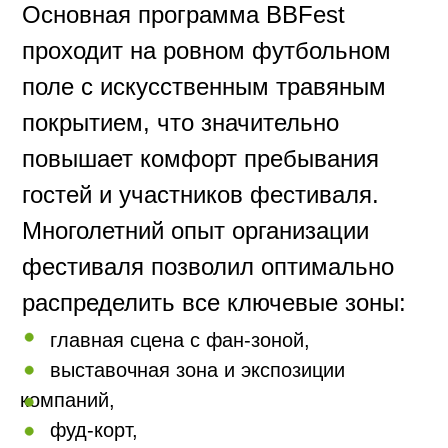
Lee Rocker,
Crimes of Passion,
The Rockets,
Supercharger,
Mad Sin,
Join Trip,
Монгол Шуудан,
Nitrogods,
и другие известные исполнители.
Рок-сцена BIKER BROTHERS FESTIVAL
— это живой звук, мощная энергетика и
атмосфера настоящего музыкального
фестиваля.