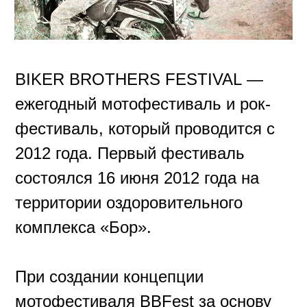
фестиваль, который проводится с
2012 года. Первый фестиваль
состоялся 16 июня 2012 года на
территории оздоровительного
комплекса «Бор».
При создании концепции
мотофестиваля BBFest за основу
были взяты самые яркие и
интересные элементы лучших
европейских мотособытий. Это
позволило сформировать
насыщенную и разнообразную
программу, интересную широкой
аудитории.
В программе фестиваля: