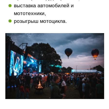
чистоте на территории
проведения фестиваля.
Мотофестиваль проходит в
последний уикенд лета и является
ежегодным событием, собирающим
гостей и участников со всей страны
и из-за рубежа.
МЕСТО ПРОВЕДЕНИЯ
BIKER BROTHERS
FESTIVAL
проходит на территории
Оздоровительного комплекса
«Бор»
, расположенного всего в 20
км от Москвы по